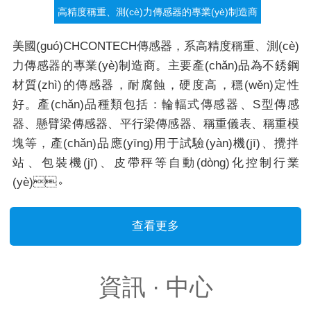
高精度稱重、測(cè)力傳感器的專業(yè)制造商
美國(guó)CHCONTECH傳感器，系高精度稱重、測(cè)
力傳感器的專業(yè)制造商。主要產(chǎn)品為不銹鋼
材質(zhì)的傳感器，耐腐蝕，硬度高，穩(wěn)定性
好。產(chǎn)品種類包括：輪輻式傳感器、S型傳感
器、懸臂梁傳感器、平行梁傳感器、稱重儀表、稱重模
塊等，產(chǎn)品應(yīng)用于試驗(yàn)機(jī)、攪拌
站、包裝機(jī)、皮帶秤等自動(dòng)化控制行業
(yè)。
查看更多
資訊 ·
中心