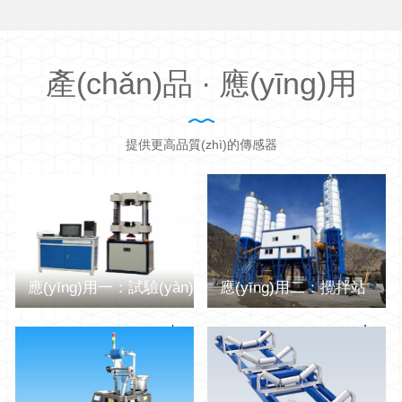
產(chǎn)品 ·
應(yīng)用
提供更高品質(zhì)的傳感器
應(yīng)用一：試驗(yàn)機(jī)
應(yīng)用二：攪拌站