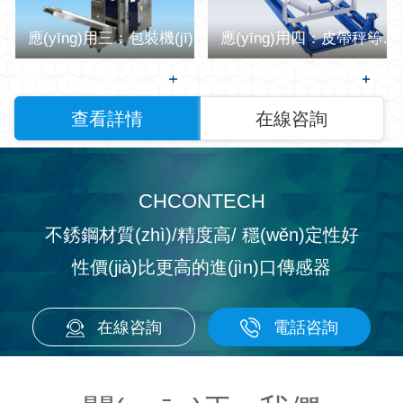
應(yīng)用三：包裝機(jī)
應(yīng)用四：皮帶秤等…
查看詳情
在線咨詢
CHCONTECH
不銹鋼材質(zhì)/精度高/ 穩(wěn)定性好
性價(jià)比更高的進(jìn)口傳感器
在線咨詢
電話咨詢