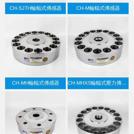
CH-SJTH輪輻式傳感器
CH-M輪輻式傳感器
CH-MH輪輻式傳感器
CH-MHXS輪輻式壓力傳感器