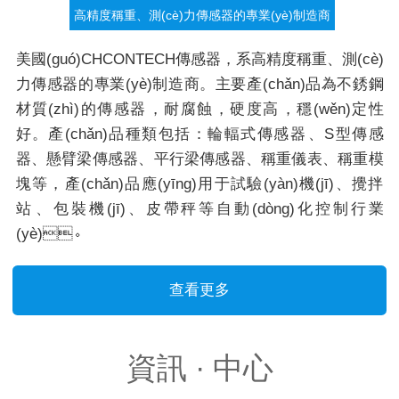
高精度稱重、測(cè)力傳感器的專業(yè)制造商
美國(guó)CHCONTECH傳感器，系高精度稱重、測(cè)
力傳感器的專業(yè)制造商。主要產(chǎn)品為不銹鋼
材質(zhì)的傳感器，耐腐蝕，硬度高，穩(wěn)定性
好。產(chǎn)品種類包括：輪輻式傳感器、S型傳感
器、懸臂梁傳感器、平行梁傳感器、稱重儀表、稱重模
塊等，產(chǎn)品應(yīng)用于試驗(yàn)機(jī)、攪拌
站、包裝機(jī)、皮帶秤等自動(dòng)化控制行業
(yè)。
查看更多
資訊 ·
中心