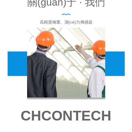
關(guān)于 ·
我們
高精度稱重、測(cè)力傳感器
CHCONTECH