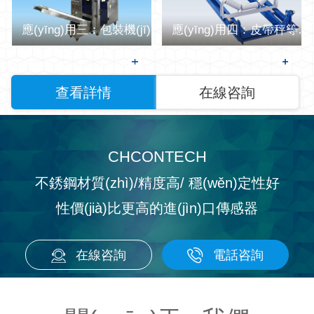
應(yīng)用三：包裝機(jī)
應(yīng)用四：皮帶秤等…
查看詳情
在線咨詢
CHCONTECH
不銹鋼材質(zhì)/精度高/ 穩(wěn)定性好
性價(jià)比更高的進(jìn)口傳感器
在線咨詢
電話咨詢