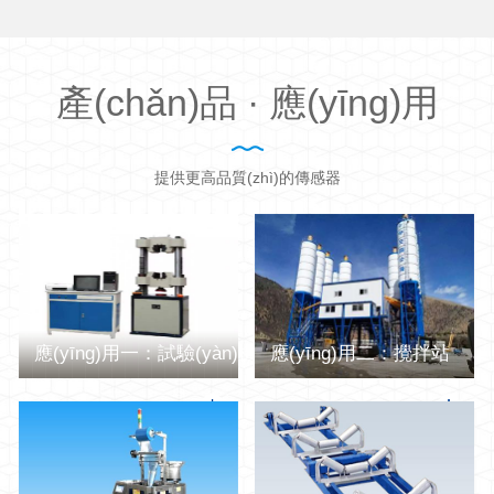
產(chǎn)品 ·
應(yīng)用
提供更高品質(zhì)的傳感器
應(yīng)用一：試驗(yàn)機(jī)
應(yīng)用二：攪拌站