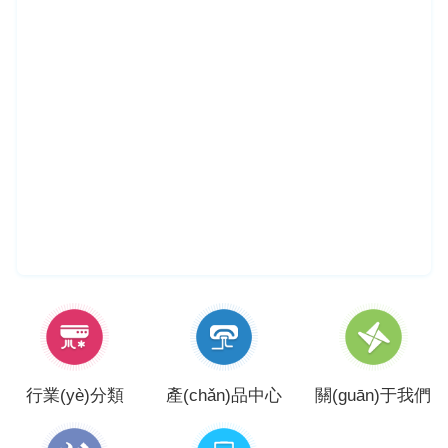
行業(yè)分類
產(chǎn)品中心
關(guān)于我們