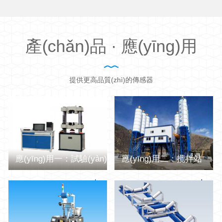
產(chǎn)品 ·
應(yīng)用
提供更高品質(zhì)的傳感器
應(yīng)用一：試驗(yàn)機(jī)
應(yīng)用二：攪拌站