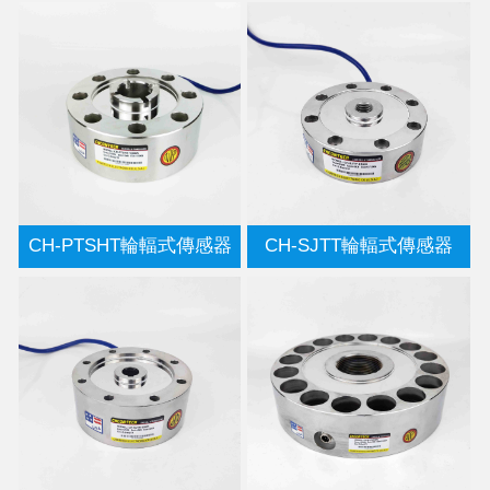
CH-PTSHT輪輻式傳感器
CH-SJTT輪輻式傳感器