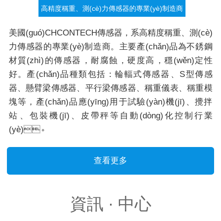
高精度稱重、測(cè)力傳感器的專業(yè)制造商
美國(guó)CHCONTECH傳感器，系高精度稱重、測(cè)
力傳感器的專業(yè)制造商。主要產(chǎn)品為不銹鋼
材質(zhì)的傳感器，耐腐蝕，硬度高，穩(wěn)定性
好。產(chǎn)品種類包括：輪輻式傳感器、S型傳感
器、懸臂梁傳感器、平行梁傳感器、稱重儀表、稱重模
塊等，產(chǎn)品應(yīng)用于試驗(yàn)機(jī)、攪拌
站、包裝機(jī)、皮帶秤等自動(dòng)化控制行業
(yè)。
查看更多
資訊 ·
中心