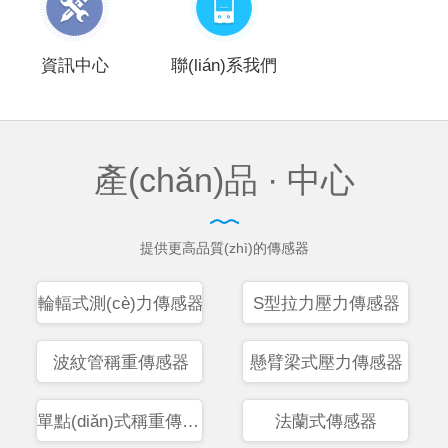
資訊中心
聯(lián)系我們
產(chǎn)品 ·
中心
提供更高品質(zhì)的傳感器
輪輻式測(cè)力傳感器
S型拉力壓力傳感器
波紋管稱重傳感器
懸臂梁式壓力傳感器
單點(diǎn)式稱重傳感器
法蘭式傳感器