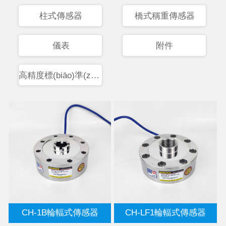
柱式傳感器
橋式稱重傳感器
儀表
附件
高精度標(biāo)準(zhǔn)測(cè)力計(jì)
CH-1B輪輻式傳感器
CH-LF1輪輻式傳感器