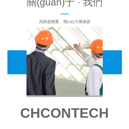
關(guān)于 ·
我們
高精度稱重、測(cè)力傳感器
CHCONTECH