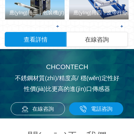
應(yīng)用三：包裝機(jī)
應(yīng)用四：皮帶秤等…
查看詳情
在線咨詢
CHCONTECH
不銹鋼材質(zhì)/精度高/ 穩(wěn)定性好
性價(jià)比更高的進(jìn)口傳感器
在線咨詢
電話咨詢