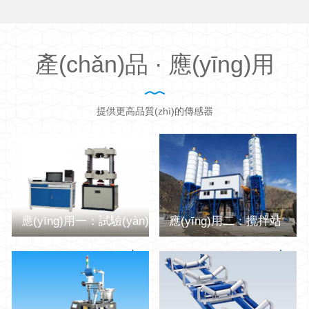
產(chǎn)品 ·
應(yīng)用
提供更高品質(zhì)的傳感器
應(yīng)用一：試驗(yàn)機(jī)
應(yīng)用二：攪拌站