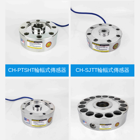
CH-PTSHT輪輻式傳感器
CH-SJTT輪輻式傳感器