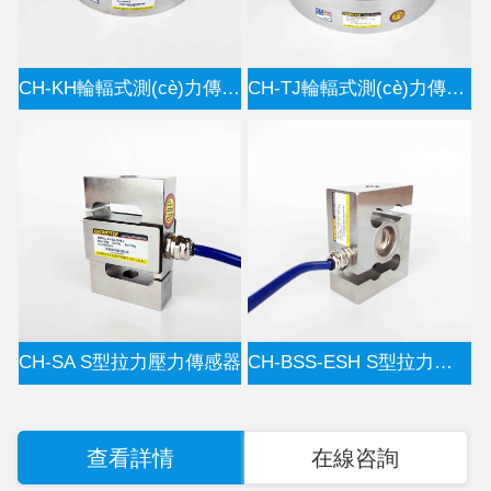
CH-KH輪輻式測(cè)力傳感器
CH-TJ輪輻式測(cè)力傳感器
CH-SA S型拉力壓力傳感器
CH-BSS-ESH S型拉力傳感器
查看詳情
在線咨詢