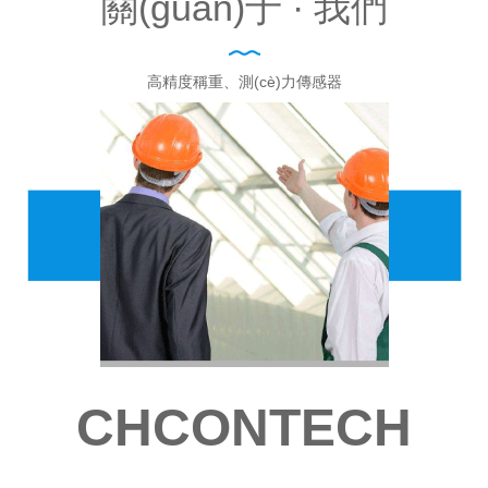
關(guān)于 ·
我們
高精度稱重、測(cè)力傳感器
CHCONTECH