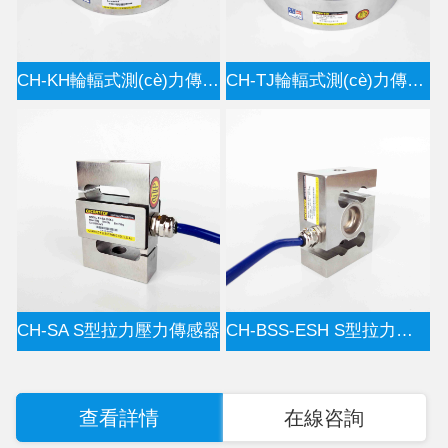
CH-KH輪輻式測(cè)力傳感器
CH-TJ輪輻式測(cè)力傳感器
CH-SA S型拉力壓力傳感器
CH-BSS-ESH S型拉力傳感器
查看詳情
在線咨詢