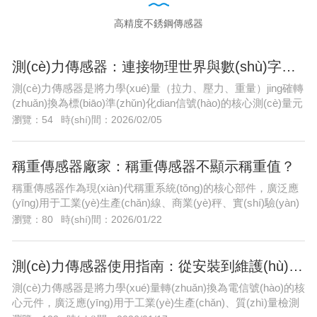
高精度不銹鋼傳感器
測(cè)力傳感器：連接物理世界與數(shù)字世界的橋梁
測(cè)力傳感器是將力學(xué)量（拉力、壓力、重量）jing確轉
(zhuǎn)換為標(biāo)準(zhǔn)化dian信號(hào)的核心測(cè)量元
件
瀏覽：54
時(shí)間：2026/02/05
稱重傳感器廠家：稱重傳感器不顯示稱重值？
稱重傳感器作為現(xiàn)代稱重系統(tǒng)的核心部件，廣泛應
(yīng)用于工業(yè)生產(chǎn)線、商業(yè)秤、實(shí)驗(yàn)
室及各類自動(dòng)化控制系統(tǒng)中
瀏覽：80
時(shí)間：2026/01/22
測(cè)力傳感器使用指南：從安裝到維護(hù)的全流程解析
測(cè)力傳感器是將力學(xué)量轉(zhuǎn)換為電信號(hào)的核
心元件，廣泛應(yīng)用于工業(yè)生產(chǎn)、質(zhì)量檢測