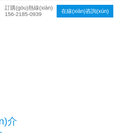
訂購(gòu)熱線(xiàn)
在線(xiàn)咨詢(xún)
156-2185-0939
ǎn)介