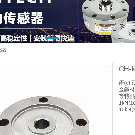
傳感器
CH
產(ch
金鋼材質
等特點(
1kN(1
10kN(