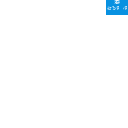
微信掃一掃