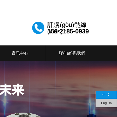
訂購(gòu)熱線
(xiàn)：
156-2185-0939
資訊中心
聯(lián)系我們
中 文
English