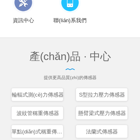
資訊中心
聯(lián)系我們
產(chǎn)品 ·
中心
提供更高品質(zhì)的傳感器
輪輻式測(cè)力傳感器
S型拉力壓力傳感器
波紋管稱重傳感器
懸臂梁式壓力傳感器
單點(diǎn)式稱重傳感器
法蘭式傳感器