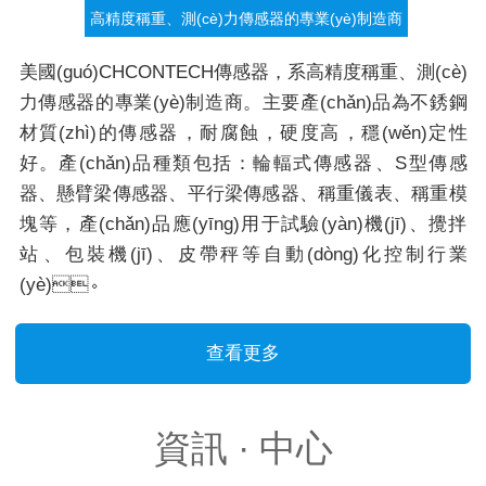
高精度稱重、測(cè)力傳感器的專業(yè)制造商
美國(guó)CHCONTECH傳感器，系高精度稱重、測(cè)
力傳感器的專業(yè)制造商。主要產(chǎn)品為不銹鋼
材質(zhì)的傳感器，耐腐蝕，硬度高，穩(wěn)定性
好。產(chǎn)品種類包括：輪輻式傳感器、S型傳感
器、懸臂梁傳感器、平行梁傳感器、稱重儀表、稱重模
塊等，產(chǎn)品應(yīng)用于試驗(yàn)機(jī)、攪拌
站、包裝機(jī)、皮帶秤等自動(dòng)化控制行業
(yè)。
查看更多
資訊 ·
中心