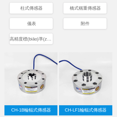
柱式傳感器
橋式稱重傳感器
儀表
附件
高精度標(biāo)準(zhǔn)測(cè)力計(jì)
CH-1B輪輻式傳感器
CH-LF1輪輻式傳感器