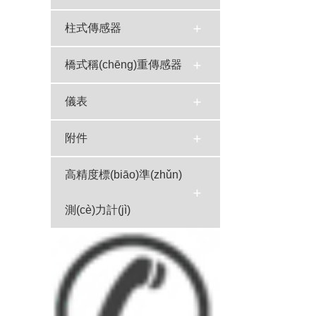
柱式傳感器
橋式稱(chēng)重傳感器
儀表
附件
高精度標(biāo)準(zhǔn)
測(cè)力計(jì)