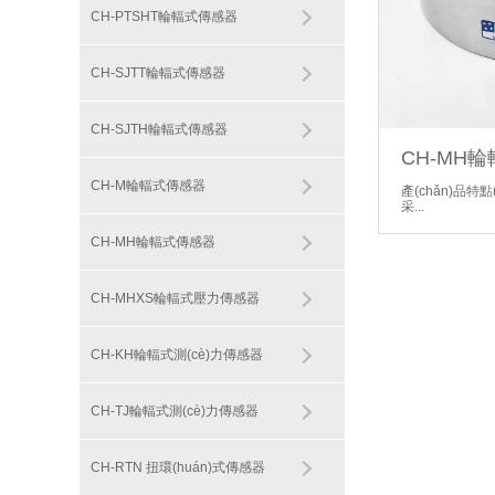
CH-PTSHT輪輻式傳感器
CH-SJTT輪輻式傳感器
CH-SJTH輪輻式傳感器
CH-MH
CH-M輪輻式傳感器
產(chǎn)品特
采...
CH-MH輪輻式傳感器
CH-MHXS輪輻式壓力傳感器
CH-KH輪輻式測(cè)力傳感器
CH-TJ輪輻式測(cè)力傳感器
CH-RTN 扭環(huán)式傳感器