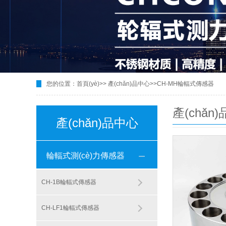
您的位置：
首頁(yè)
>>
產(chǎn)品中心
>>
CH-MH輪輻式傳感器
產(chǎn
產(chǎn)品中心
輪輻式測(cè)力傳感器
CH-1B輪輻式傳感器
CH-LF1輪輻式傳感器