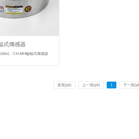
輪輻式傳感器
點(diǎn)：CH-MH輪輻式傳感器
首頁(yè)
上一頁(yè)
1
下一頁(yè