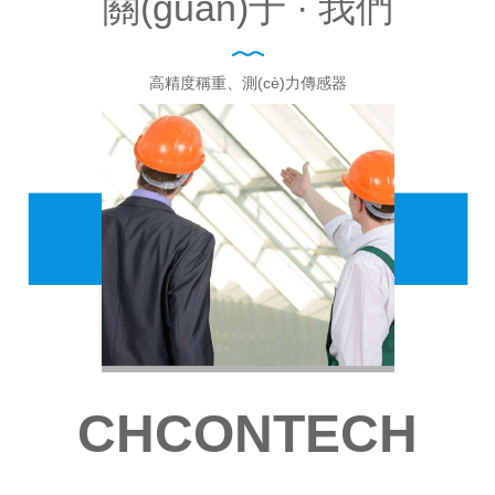
關(guān)于 ·
我們
高精度稱重、測(cè)力傳感器
CHCONTECH