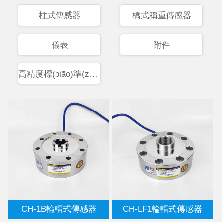
柱式傳感器
橋式稱重傳感器
儀表
附件
高精度標(biāo)準(zhǔn)測(cè)力計(jì)
CH-1B輪輻式傳感器
CH-LF1輪輻式傳感器