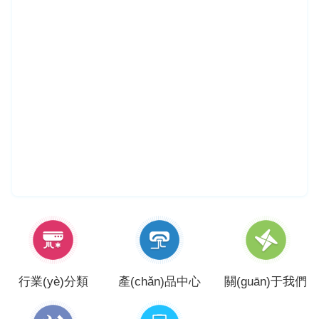
行業(yè)分類
產(chǎn)品中心
關(guān)于我們