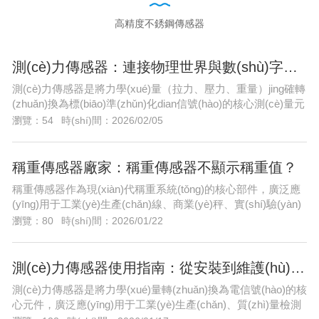
高精度不銹鋼傳感器
測(cè)力傳感器：連接物理世界與數(shù)字世界的橋梁
測(cè)力傳感器是將力學(xué)量（拉力、壓力、重量）jing確轉
(zhuǎn)換為標(biāo)準(zhǔn)化dian信號(hào)的核心測(cè)量元
件
瀏覽：54
時(shí)間：2026/02/05
稱重傳感器廠家：稱重傳感器不顯示稱重值？
稱重傳感器作為現(xiàn)代稱重系統(tǒng)的核心部件，廣泛應
(yīng)用于工業(yè)生產(chǎn)線、商業(yè)秤、實(shí)驗(yàn)
室及各類自動(dòng)化控制系統(tǒng)中
瀏覽：80
時(shí)間：2026/01/22
測(cè)力傳感器使用指南：從安裝到維護(hù)的全流程解析
測(cè)力傳感器是將力學(xué)量轉(zhuǎn)換為電信號(hào)的核
心元件，廣泛應(yīng)用于工業(yè)生產(chǎn)、質(zhì)量檢測